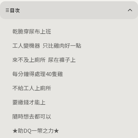
目次
乾脆穿尿布上班
工人變機器 只比雞肉好一點
來不及上廁所 尿在褲子上
每分鐘得處理40隻雞
不給工人上廁所
要繳錢才能上
隨時想去都可以
★助DQ一幣之力★