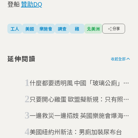
登船
贊助DQ
工人
美國
樂施會
調查
雞
北美洲
分享
延伸閱讀
收起全部
什麼都要透明風 中國「玻璃公廁」等
你來上
只要開心雞蛋 歐盟擬新規：只有照標
準的雞生下的蛋才能免關稅
一邊救災一邊招妓 英國樂施會爆海地
性醜聞
美國紐約州新法：男廁加裝尿布台