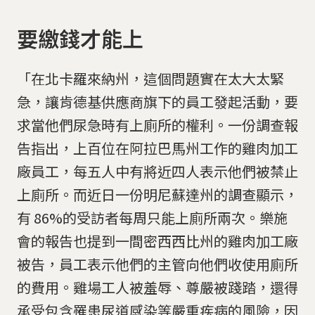
要繳錢才能上
「在北卡羅來納州，這個問題實在太大太緊
急，讓肯德基供應商旗下的員工發起活動，要
求當他們尿急時有上廁所的權利。一份調查報
告指出，上百位在阿拉巴馬州工作的雞肉加工
廠員工，每五人中有將近四人表示他們被禁止
上廁所。而近日一份明尼蘇達州的調查顯示，
有 86%的受訪者每周只能上廁所兩次。樂施
會的報告也提到一間密西西比州的雞肉加工廠
被告，員工表示他們的主管向他們收使用廁所
的費用。雞場工人被羞辱、尊嚴被踐踏，還得
承受包含罹患尿道感染等嚴重疾病的風險，因