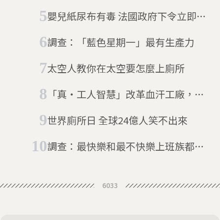
嬰兒紙尿布有毒 法國政府下令立即改
善
調查：「藍色星期一」最有生產力
太空人教你在太空要怎麼上廁所
「真・工人智慧」改革血汗工廠，印
度成立首間道德數據公司
世界廁所日 全球24億人笑不出來
調查：最快樂和最不快樂上班族都在
亞洲
6033