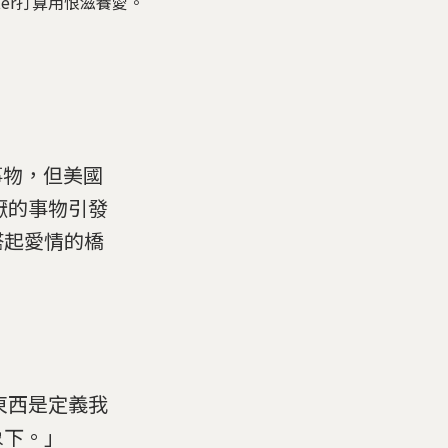
er打算用恨滋養愛。
事物，但美國
厭的事物引發
搭起愛情的橋
什麼東西是定義我
象下。」