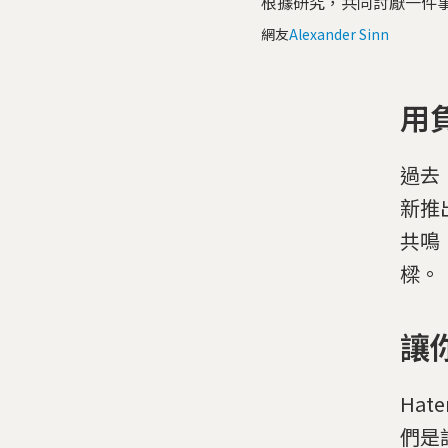
根據研究，共同討厭一件事
網友
Alexander Sinn
用
過去
新推
共鳴
樑。
讓
Hat
們是