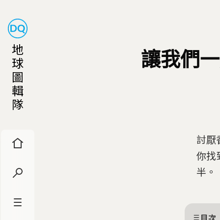
地
讓我們一
球
圖
輯
隊
討厭
你找
半。
目次