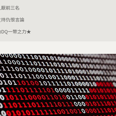
人厭前三名
支持仇恨言論
助DQ一幣之力★