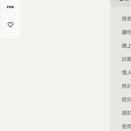
用
讓
遇
討
情
用
逆
源
使