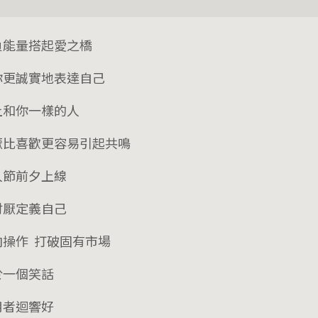
負能量搭起愛之橋
你更誠實地表達自己
上和你一樣的人
厭比喜歡更容易引起共鳴
人節前夕上線
討厭定義自己
向操作 打破固有市場
於一個笑話
用者迴響好