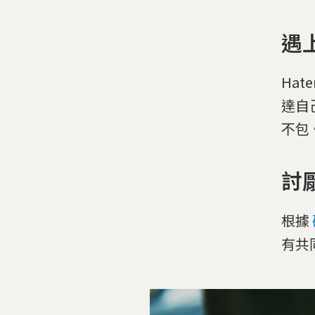
遇
Ha
達自
不包
討
根據
有共