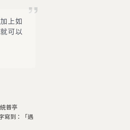
再加上如
易就可以
總統普亭
的文字寫到：「遇