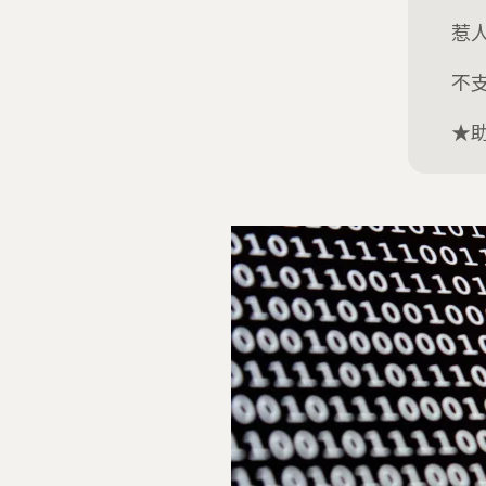
惹
不
★