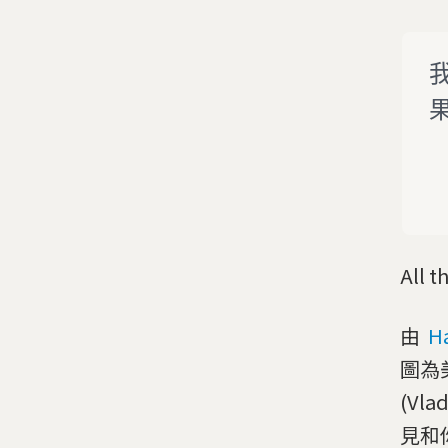
All t
由
H
圖為
(Vl
見和