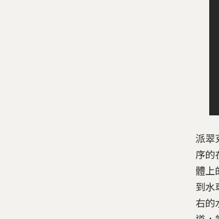
派翠
序的
體上
到水
右的
道，