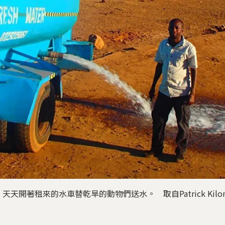
開著租來的水車替乾旱的動物們送水。 取自Patrick Kilonzo