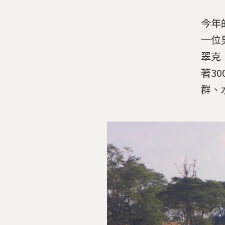
今年
一位
翠克
著3
群、