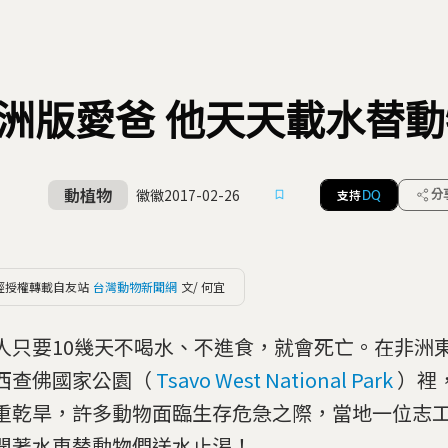
洲版愛爸 他天天載水替
動植物
徽徽
2017-02-26
支持
分
DQ
經授權轉載自友站
台灣動物新聞網
文/ 何宜
人只要10幾天不喝水、不進食，就會死亡。在非洲
西查佛國家公園（
Tsavo West National Park
）裡
重乾旱，許多動物面臨生存危急之際，當地一位志
開著水車替動物們送水止渴！