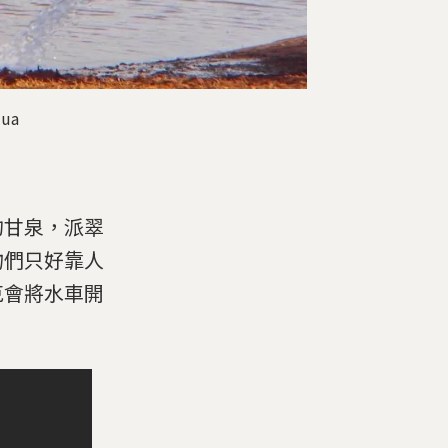
ua
的甘泉，派翠
物們只好靠人
克會將水車開
。