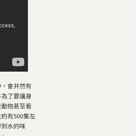
中，會井然有
牛為了要讓身
些動物甚至看
約有500隻左
得到水的味
。」