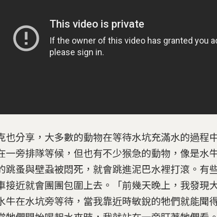
克也分享，大多數的動物在等待水坑充滿水的過程
在一旁排隊等候，但也有不少猴急的動物，像是水
的跳蚤與壁蝨被悶死，就會跳進泥巴水裡打滾。有
車接近就會團團包圍上去。「前幾天晚上，我發現大
水牛在水坑旁等待，當我靠近時敏銳的牠們就能聞
當牠們開始喝起水來時，我就站在一旁盯著牠們看