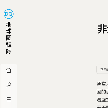
地
非
球
圖
輯
隊
本文
通常
國的
溫嚴
天天