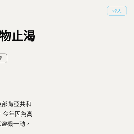
登入
動物止渴
享
東部肯亞共和
，今年因為高
工靈機一動，