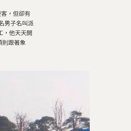
遊客，但卻有
這名男子名叫派
工，他天天開
頭則跟著象