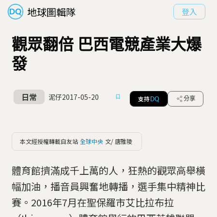
地球圖輯隊
登入
觀眾翻倍 巴西電競產業大爆
發
日常
泥仔
2017-05-20
支持
分享
DQ
本文經授權轉載自友站
全球中央
文/ 唐雅陵
體育館擠滿成千上萬的人，狂熱的觀眾高舉橫
幅加油，播音員興奮地轉播，選手集中精神比
賽。2016年7月在聖保羅市艾比拉布拉