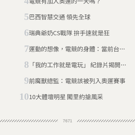
電競有加入奧運的一天嗎？
巴西智慧交通 領先全球
瑞典爺奶CS戰隊 拚手速就是狂
運動的想像，電競的身體：當前台灣
電子競技的爭議
「我的工作就是電玩」 紀錄片揭開南
韓電競選手辛酸
前魔獸總監：電競該被列入奧運賽事
10大體壇明星 闖里約搶風采
7671