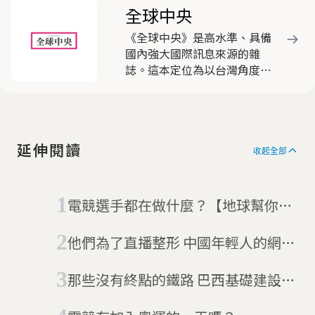
全球中央
《全球中央》是高水準、具備
國內強大國際訊息來源的雜
誌。這本定位為以台灣角度看
國際的雜誌，動員遍布全球近
三十名的海外資深特派員，就
國際間重要新聞事件，作深入
淺出的分析報導，被各界視為
延伸閱讀
客觀中立，有助於豐富國人國
收起全部
際視野的優質刊物，深獲好
評。
電競選手都在做什麼？【地球幫你
問】電競特別篇
他們為了直播整形 中國年輕人的網紅
夢
那些沒有終點的鐵路 巴西基礎建設蓋
不完