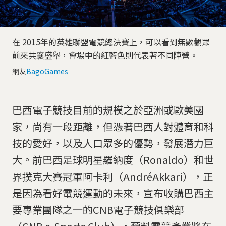
在 2015年的英雄聯盟電競總決賽上，可以看到無數觀眾
前來共襄盛舉，會場中的紅藍色則代表著不同陣營。
網友
BagoGames
巴西電子競技目前的規模之於亞洲或歐美國
家，尚有一段距離，但憑著巴西人對體育和科
技的愛好，以及人口眾多的優勢，發展潛力巨
大。前巴西足球明星羅納度（Ronaldo）和世
界撲克大賽冠軍阿卡利（AndréAkkari），正
是因為看好電競運動的未來，宣布收購巴西主
要專業團隊之一的CNB電子競技俱樂部