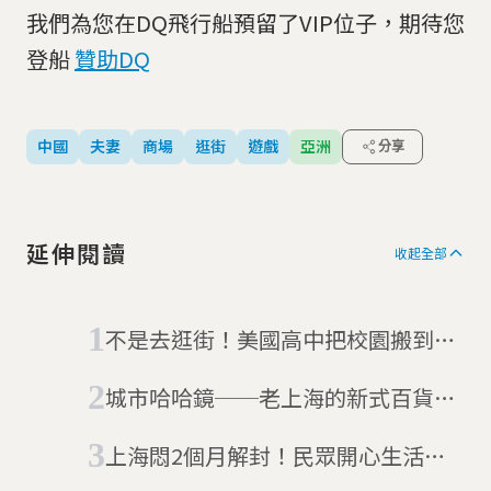
我們為您在DQ飛行船預留了VIP位子，期待您
登船
贊助DQ
中國
夫妻
商場
逛街
遊戲
亞洲
分享
延伸閱讀
收起全部
不是去逛街！美國高中把校園搬到梅
西百貨裡
城市哈哈鏡──老上海的新式百貨文
化
上海悶2個月解封！民眾開心生活重