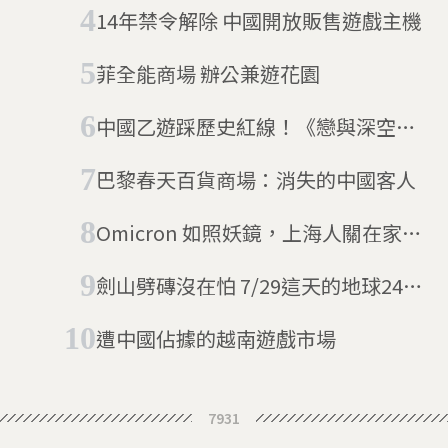
啟，企業卻怕中國清零
14年禁令解除 中國開放販售遊戲主機
菲全能商場 辦公兼遊花園
中國乙遊踩歷史紅線！《戀與深空》
狼人未上線即遭封殺，粉絲文化如何
巴黎春天百貨商場：消失的中國客人
左右遊戲？
Omicron 如照妖鏡，上海人關在家研
究「潤 (Run) 學」
劍山劈磚沒在怕 7/29這天的地球24小
時
遭中國佔據的越南遊戲市場
7931