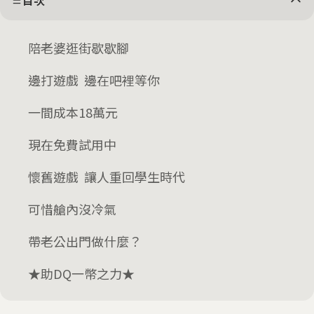
目次
陪老婆逛街歇歇腳
邊打遊戲 邊在吧裡等你
一間成本18萬元
現在免費試用中
懷舊遊戲 讓人重回學生時代
可惜艙內沒冷氣
帶老公出門做什麼？
★助DQ一幣之力★