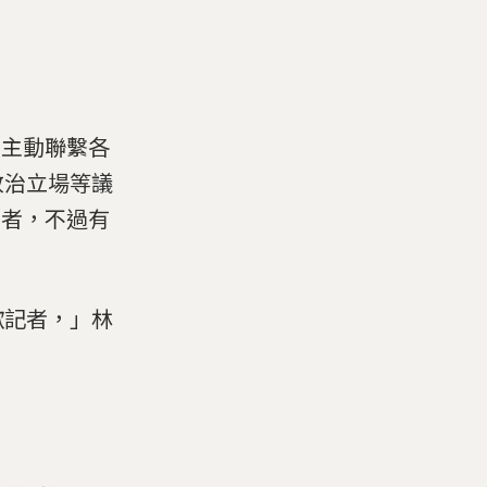
集並主動聯繫各
政治立場等議
訪者，不過有
歡記者，」林