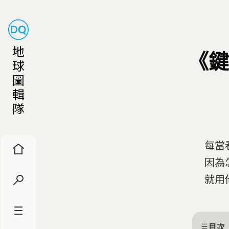
地
《鍵
球
圖
輯
隊
每當
因為
就用
目次