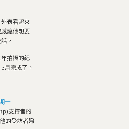
、外表看起來
突感讓他想要
些話。
三年拍攝的紀
今年 3月完成了。
星期一
mp)支持者的
年他的受訪者遍