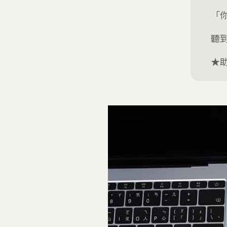
「
聽
★