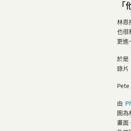
「
林恩
也很
更進
於是
錄片《
Pete 
由
Ph
圖為林
畫面