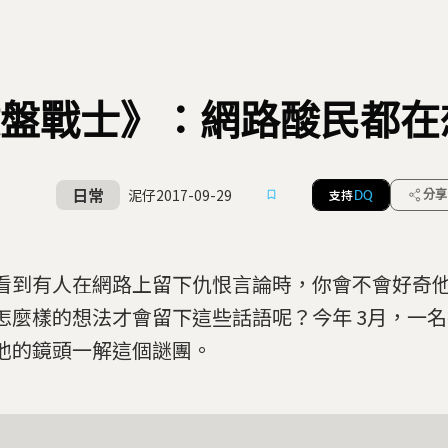
盤戰士》：網路酸民都在
日常
泥仔
2017-09-29
支持
分享
DQ
看到有人在網路上留下仇恨言論時，你會不會好奇
怎麼樣的想法才會留下這些話語呢？今年 3月，一
他的鏡頭一解這個謎團。