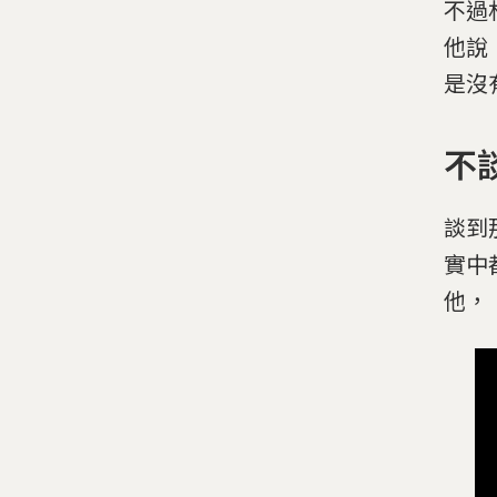
不過
他說
是沒
不
談到
實中
他，