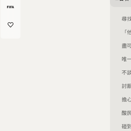
尋
「
盡
唯
不
討
擔
酸
碰