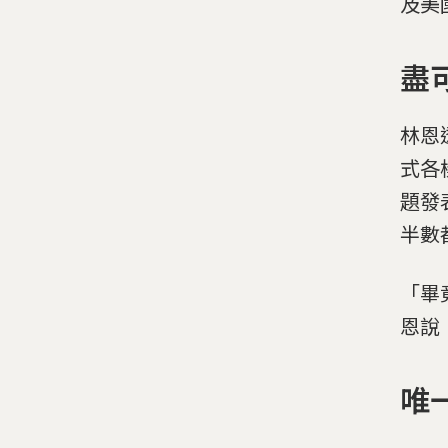
及美
盡
林恩
式各
題發
半數
「畢
恩說
唯