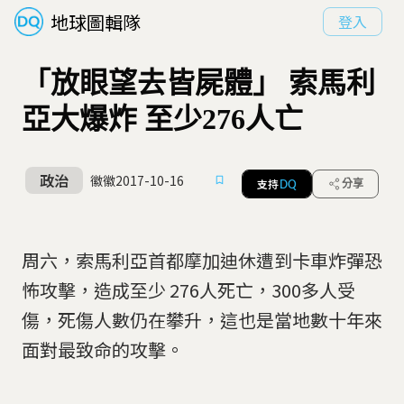
地球圖輯隊
登入
「放眼望去皆屍體」 索馬利
亞大爆炸 至少276人亡
政治
徽徽
2017-10-16
支持
分享
DQ
周六，索馬利亞首都摩加迪休遭到卡車炸彈恐
怖攻擊，造成至少 276人死亡，300多人受
傷，死傷人數仍在攀升，這也是當地數十年來
面對最致命的攻擊。