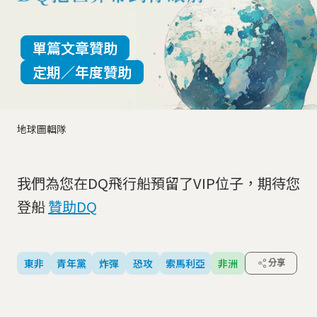
單篇文章贊助
定期／年度贊助
地球圖輯隊
我們為您在DQ飛行船預留了VIP位子，期待您
登船
贊助DQ
東非
青年黨
炸彈
恐攻
索馬利亞
非洲
分享