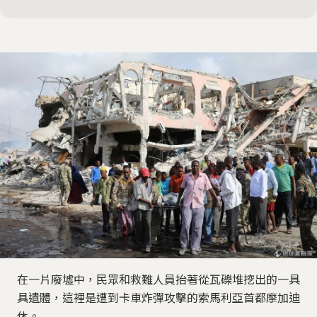
在一片廢墟中，民眾和救難人員抬著從瓦礫堆挖出的一具
具遺體，這裡是遭到卡車炸彈攻擊的索馬利亞首都摩加迪
休。