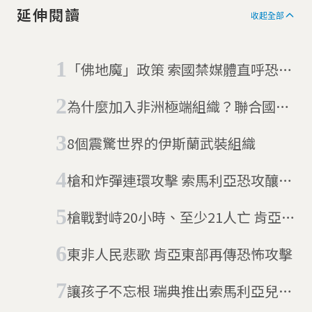
延伸閱讀
收起全部
「佛地魔」政策 索國禁媒體直呼恐怖
組織名
為什麼加入非洲極端組織？聯合國：
不是因為宗教
8個震驚世界的伊斯蘭武裝組織
槍和炸彈連環攻擊 索馬利亞恐攻釀12
死
槍戰對峙20小時、至少21人亡 肯亞五
星級飯店遇恐攻
東非人民悲歌 肯亞東部再傳恐怖攻擊
讓孩子不忘根 瑞典推出索馬利亞兒童