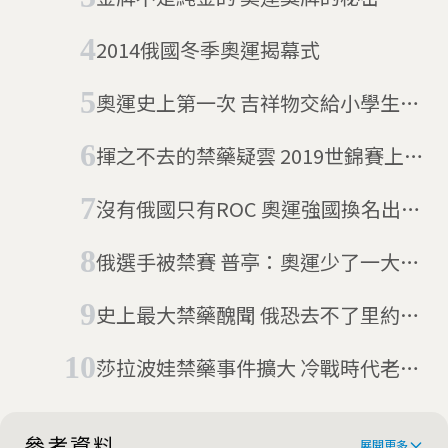
2014俄國冬季奧運揭幕式
奧運史上第一次 吉祥物交給小學生決
定
揮之不去的禁藥疑雲 2019世錦賽上，
被拒絕合照的中國選手孫楊
沒有俄國只有ROC 奧運強國換名出征
東奧
俄選手被禁賽 普亭：奧運少了一大亮
點
史上最大禁藥醜聞 俄恐去不了里約奧
運
莎拉波娃禁藥事件擴大 冷戰時代老藥
銷量暴增
參考資料
展開更多