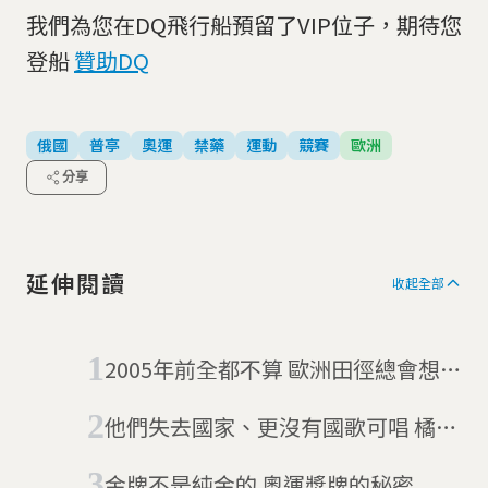
我們為您在DQ飛行船預留了VIP位子，期待您
登船
贊助DQ
俄國
普亭
奧運
禁藥
運動
競賽
歐洲
分享
延伸閱讀
收起全部
2005年前全都不算 歐洲田徑總會想把
世界紀錄大洗牌
他們失去國家、更沒有國歌可唱 橘與
黑「難民隊」旗幟背後的意義
金牌不是純金的 奧運獎牌的秘密