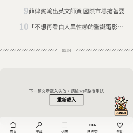
誕節不手軟
菲律賓輸出英文師資 國際市場搶著要
「不想再看白人異性戀的聖誕電影
了！」屬於LGBTQ的歡樂聖誕電影在
哪
8534
下一篇文章載入失敗，請檢查網路後重試
重新載入
首頁
搜尋
列表
世界盃
贊助