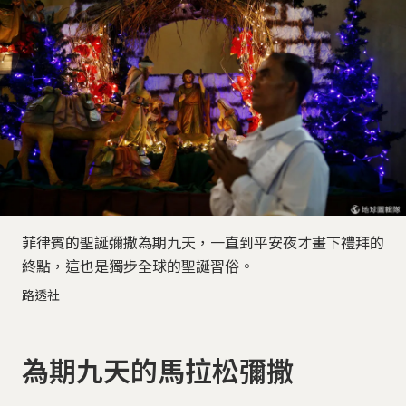
菲律賓的聖誕彌撒為期九天，一直到平安夜才畫下禮拜的
終點，這也是獨步全球的聖誕習俗。
路透社
為期九天的馬拉松彌撒