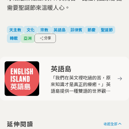
需要聖誕節來溫暖人心。
天主教
文化
宗教
英語島
菲律賓
節慶
聖誕節
轉載
亞洲
分享
英語島
「我們在英文裡吃過的苦，原
來知識才是真正的療癒。」英
語島提供一種雙語的世界觀，
包含社會創新、商業、科技、
文化、旅行。這本雜誌很有
趣，我們也不特別教英文，但
你讀了英文自然就變好。我們
延伸閱讀
有「世界旅行家」、有「知識
收起全部