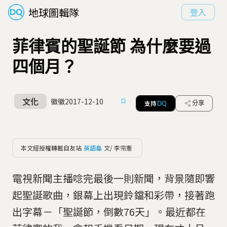
地球圖輯隊
登入
菲律賓的聖誕節 為什麼要過
四個月？
文化
徽徽
2017-12-10
支持
分享
DQ
本文經授權轉載自友站
英語島
文/ 李宗憲
電視新聞主播唸完最後一則新聞，背景隨即響
起聖誕歌曲，銀幕上出現鈴鐺和彩帶，接著跑
出字幕－「聖誕節，倒數76天」。最近都在