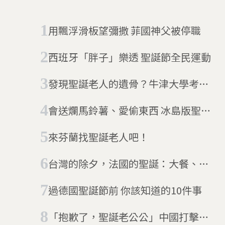
的顏色」、有「英語實驗
室」、有「Debug」…，知識
的滲透是不可思議、恍然大
用飄浮滑板望彌撒 菲國神父被停職
悟，會讓英文走入靈魂。英語
入魂，像傳說中的拉麵口味，
西班牙「胖子」樂透 聖誕節全民運動
吸一口，一口入魂。讀英語島
雜誌，終於在英語裡找到知識
發現聖誕老人的遺骨？牛津大學考古
趣味和品味。
新研究
會送爛馬鈴薯、愛偷東西 冰島版聖誕
老人「尤爾拉德」
來芬蘭找聖誕老人吧！
台灣的除夕，法國的聖誕：大餐、團
圓不可少
過德國聖誕節前 你該知道的10件事
「抱歉了，聖誕老公公」中國打擊聖