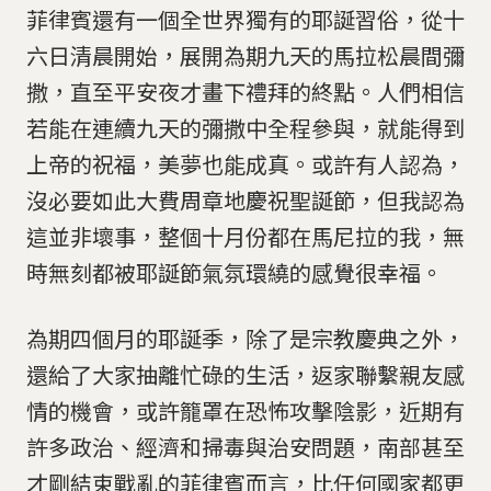
菲律賓還有一個全世界獨有的耶誕習俗，從十
六日清晨開始，展開為期九天的馬拉松晨間彌
撒，直至平安夜才畫下禮拜的終點。人們相信
若能在連續九天的彌撒中全程參與，就能得到
上帝的祝福，美夢也能成真。或許有人認為，
沒必要如此大費周章地慶祝聖誕節，但我認為
這並非壞事，整個十月份都在馬尼拉的我，無
時無刻都被耶誕節氣氛環繞的感覺很幸福。
為期四個月的耶誕季，除了是宗教慶典之外，
還給了大家抽離忙碌的生活，返家聯繫親友感
情的機會，或許籠罩在恐怖攻擊陰影，近期有
許多政治、經濟和掃毒與治安問題，南部甚至
才剛結束戰亂的菲律賓而言，比任何國家都更