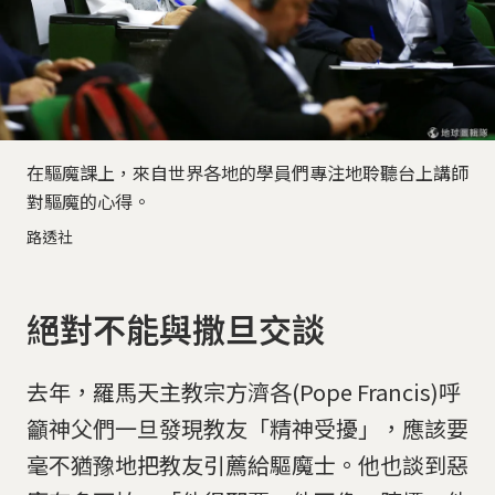
在驅魔課上，來自世界各地的學員們專注地聆聽台上講師
對驅魔的心得。
路透社
絕對不能與撒旦交談
去年，羅馬天主教宗方濟各(Pope Francis)呼
籲神父們一旦發現教友「精神受擾」，應該要
毫不猶豫地把教友引薦給驅魔士。他也談到惡