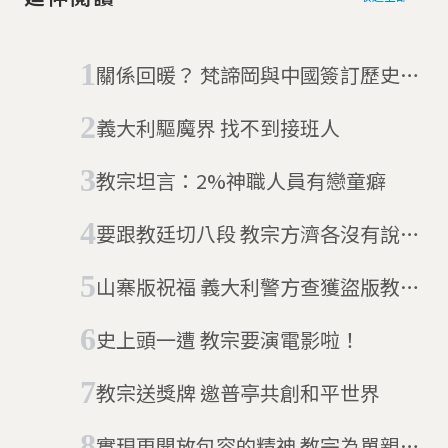
關係回暖？ 梵諦岡與中國簽訂歷史性
臨時協議
義大利驅魔界 找不到接班人
教宗坦言：2%神職人員有戀童癖
要跟教廷切八段 教宗方濟各沒有說出
口的改革意圖
山寨版祝福 義大利警方查獲盜版教宗
商品
史上頭一遭 教宗要演電影啦！
教宗送獎牌 邀普亭共創和平世界
實現更開放包容的精神 教宗為單親同