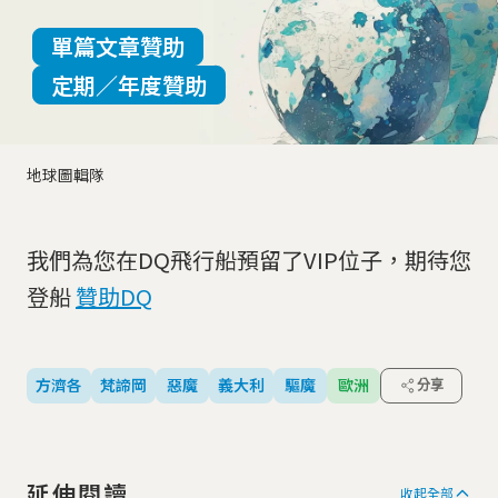
單篇文章贊助
定期／年度贊助
地球圖輯隊
我們為您在DQ飛行船預留了VIP位子，期待您
登船
贊助DQ
方濟各
梵諦岡
惡魔
義大利
驅魔
歐洲
分享
延伸閱讀
收起全部