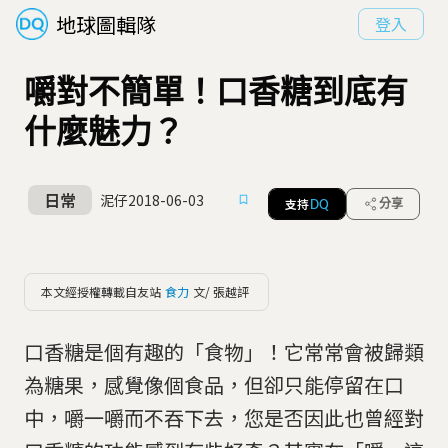
地球圖輯隊
登入
嚼對不簡單！口香糖到底有
什麼魅力？
日常
泥仔
2018-06-03
支持
分享
DQ
本文經授權轉載自友站
食力
文/ 張越評
口香糖是個有趣的「食物」！它常常會被歸類
為糖果，感覺像個食品，但卻只能停留在口
中，嚼一嚼而不吞下去，您是否因此也曾經對