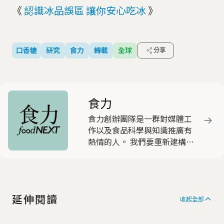
《
認識冰品誤區 讓你安心吃冰
》
口香糖
研究
食力
轉載
全球
分享
食力
食力創辦團隊是一群對媒體工
作以及食品科學與知識推廣有
熱情的人。 我們要重新建構民
眾對食的信任，把過去被恐
嚇、被誤解、被斷章取義的食
品安全事件，用正確、知識與
理性的角度，提供給閱聽大
延伸閱讀
眾，讓「事實」能真正被看
收起全部
見。讓人們清楚食品產業到底
是怎麼一回事， 讓食品業在媒