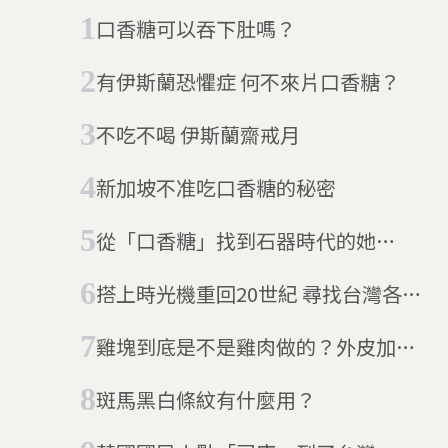
體的監督下，使民眾免除對於
口香糖可以吞下肚嗎？
食的擔心受怕。
有伊斯蘭恐懼症 何不來片口香糖？
不吃不喝 伊斯蘭齋戒月
新加坡不准吃口香糖的秘密
從「口香糖」找到石器時代的她
5,700年前的蘿拉這樣過生活
搭上時光機重回20世紀 尋找台灣各年
代的零食回憶
雞塊到底是不是雞肉做的？外皮加了
什麼才能外酥內軟？
斑馬黑白條紋有什麼用？