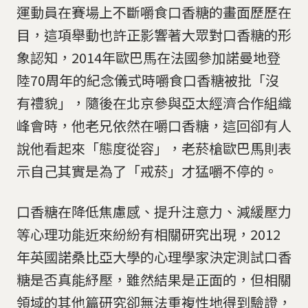
運動員在賽場上不斷嚼食口香糖的畫面歷歷在
目，這項舉動也許正影響著大眾對口香糖的形
象認知，2014年歐巴馬在法國參加諾曼地登
陸70周年的紀念儀式時嚼食口香糖被批「沒
有禮貌」，隨後在北京參與亞太經濟合作組織
峰會時，他老兄依然在嚼口香糖，這回卻有人
說他看起來「態度從容」，老菸槍歐巴馬則表
示自己其實是為了「戒菸」才猛嚼不停的。
口香糖在降低焦慮感、提升注意力、減緩壓力
等心理功能近來紛紛有相關研究出現，2012
年英國諾桑比亞大學的心理學家決定測試口香
糖是否真能紓壓，雖然結果是正面的，但相關
領域的其他篇研究卻無法重複性地得到驗證，