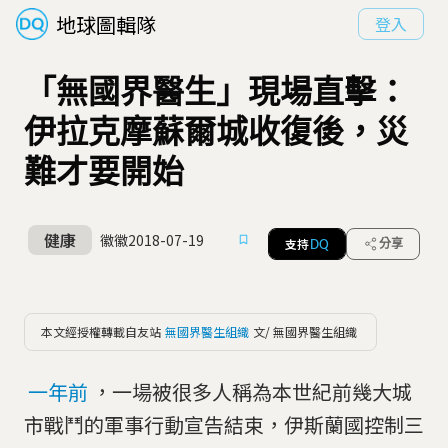
地球圖輯隊
登入
「無國界醫生」現場直擊：
伊拉克摩蘇爾城收復後，災
難才要開始
健康
徽徽
2018-07-19
支持
分享
DQ
本文經授權轉載自友站
無國界醫生組織
文/ 無國界醫生組織
一年前
，一場被很多人稱為本世紀前幾大城
市戰鬥的軍事行動宣告結束，伊斯蘭國控制三