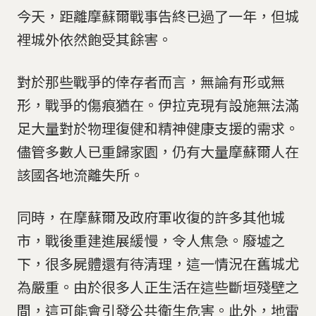
今天，距離摩蘇爾戰事告終已過了一年，但城
裡城外依然飽受其餘害。
對於那些戰爭的倖存者而言，無論有形或無
形，戰爭的傷痕猶在。伊拉克現有設施無法滿
足大量對於物理復健和精神健康支援的需求。
儘管多數人已重歸家園，仍有大量摩蘇爾人在
該國各地流離失所。
同時，在摩蘇爾及政府軍收復的許多其他城
市，戰後重建進展緩慢，令人焦急。廢墟之
下，很多屍體還有待清理，這一情況在舊城尤
為嚴重。由於很多人正生活在這些斷垣殘壁之
間，這可能會引發公共衛生危害。此外，地雷