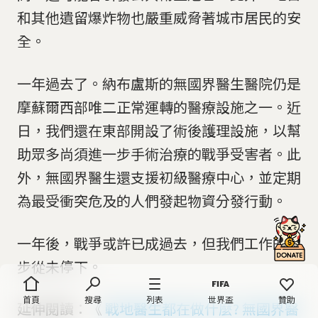
和其他遺留爆炸物也嚴重威脅著城市居民的安
全。
一年過去了。納布盧斯的無國界醫生醫院仍是
摩蘇爾西部唯二正常運轉的醫療設施之一。近
日，我們還在東部開設了術後護理設施，以幫
助眾多尚須進一步手術治療的戰爭受害者。此
外，無國界醫生還支援初級醫療中心，並定期
為最受衝突危及的人們發起物資分發行動。
一年後，戰爭或許已成過去，但我們工作的腳
步從未停下。
首頁
搜尋
列表
世界盃
贊助
延伸閱讀：《
戰地醫生都在做什麼? 無國界醫