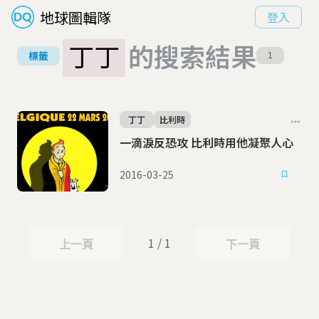
地球圖輯隊
登入
丁丁
的搜索結果
標籤
1
丁丁
比利時
一滴淚反恐攻 比利時用他凝聚人心
2016-03-25
1 / 1
上一頁
下一頁
上一頁
下一頁