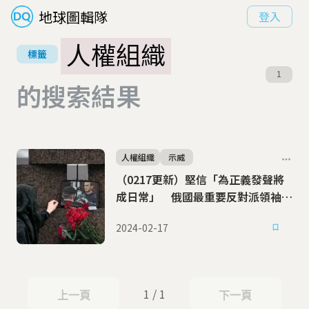
地球圖輯隊
登入
人權組織
標籤
1
的搜索結果
人權組織
示威
（0217更新）堅信「為正義發聲將
成日常」 俄國最重要反對派領袖納
瓦尼獄中猝逝
2024-02-17
1 / 1
上一頁
下一頁
上一頁
下一頁