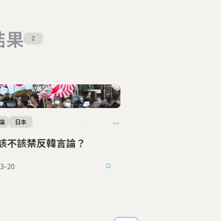
結果
2
論
日本
該不該禁反韓言論？
3-20