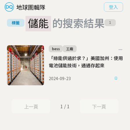
地球圖輯隊
登入
儲能
的搜索結果
標籤
1
bess
工廠
「綠能供過於求？」美國加州：使用
電池儲能技術，通通存起來
2024-09-23
1 / 1
上一頁
下一頁
上一頁
下一頁