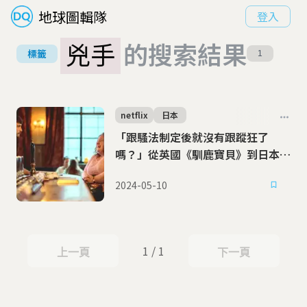
地球圖輯隊
登入
兇手
的搜索結果
標籤
1
netflix
日本
「跟騷法制定後就沒有跟蹤狂了
嗎？」從英國《馴鹿寶貝》到日本桶
川事件
2024-05-10
1 / 1
上一頁
下一頁
上一頁
下一頁