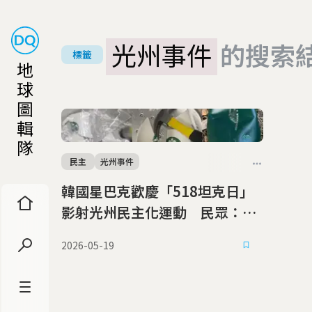
光州事件
的搜索
標籤
地
球
圖
輯
隊
民主
光州事件
韓國星巴克歡慶「518坦克日」
影射光州民主化運動 民眾：別
在歷史傷口上做生意
2026-05-19