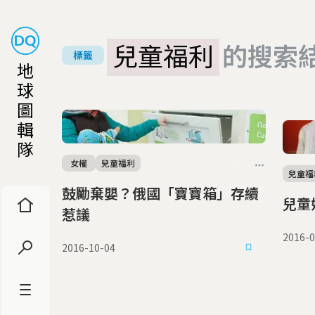
兒童福利
的搜索
標籤
地
球
圖
輯
隊
女權
兒童福利
兒童福
鼓勵棄嬰？俄國「寶寶箱」存續
兒童
惹議
2016-0
2016-10-04