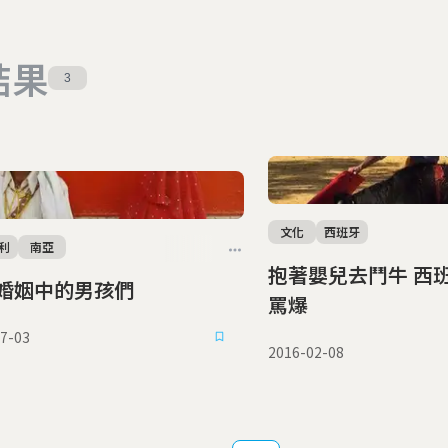
結果
3
文化
西班牙
利
南亞
抱著嬰兒去鬥牛 西班牙名鬥士被
婚姻中的男孩們
罵爆
7-03
2016-02-08