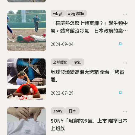
wbgt
wbgt數值
「這麼熱怎麼上體育課？」學生頻中
暑，體育館沒冷氣 日本政府的高溫
運動禁令有用？
2024-09-04
全球暖化
冷氣
地球發燒變高溫大烤箱 全台「烤蕃
薯」
2022-07-29
sony
日本
SONY「用穿的冷氣」上市 瞄準日本
上班族