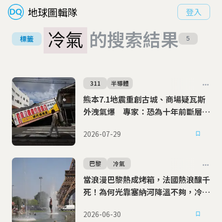
地球圖輯隊
登入
冷氣
的搜索結果
標籤
5
311
半導體
熊本7.1地震重創古城、商場疑瓦斯
外洩氣爆 專家：恐為十年前斷層再
活動
2026-07-29
巴黎
冷氣
當浪漫巴黎熱成烤箱，法國熱浪釀千
死！為何光靠塞納河降溫不夠，冷氣
之爭反升溫？
2026-06-30