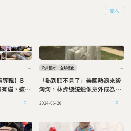
登入
公共藝術
全球暖化
張專輯】B
「熱到頭不見了」美國熱浪來勢
還有貓，這一
洶洶，林肯總統蠟像意外成為網
彩插曲
路迷因
2024-06-28