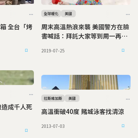
全球暖化
美國
箱 全台「烤
周末高溫熱浪來襲 美國警方在臉
書喊話：拜託大家等到周一再出
來犯案
2019-07-25
拉斯維加斯
美國
高溫衝破40度 賭城泳客找清涼
2013-07-03