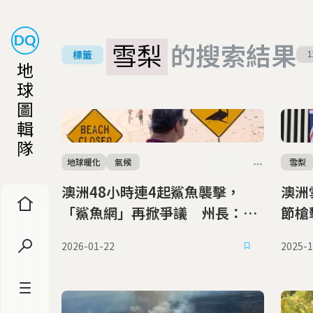
雪梨
的搜索結果
標籤
1
地
球
圖
輯
隊
地球暖化
氣候
雪梨
澳洲48小時連4起鯊魚襲擊，
澳洲
「鯊魚網」再掀爭議 州長：救
節槍
人也要救魚
2026-01-22
2025-1