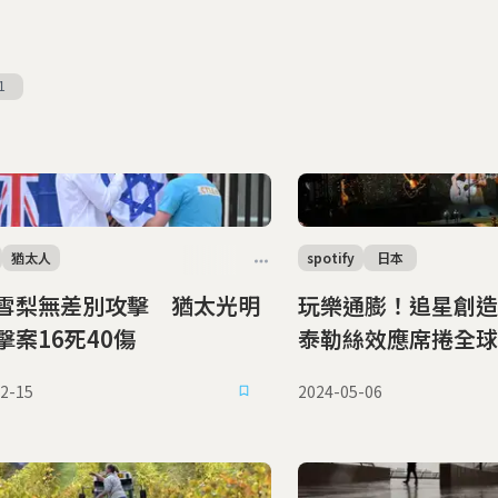
1
猶太人
spotify
日本
雪梨無差別攻擊 猶太光明
玩樂通膨！追星創造
擊案16死40傷
泰勒絲效應席捲全
2-15
2024-05-06