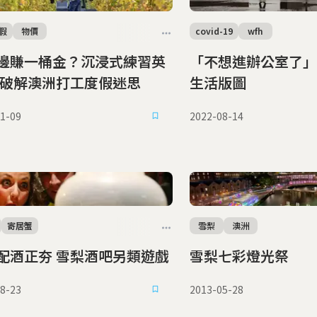
假
物價
covid-19
wfh
邊賺一桶金？沉浸式練習英
「不想進辦公室了」
 破解澳洲打工度假迷思
生活版圖
1-09
2022-08-14
寄居蟹
雪梨
澳洲
賽蟹配酒正夯 雪梨酒吧另類遊戲
雪梨七彩燈光祭
8-23
2013-05-28