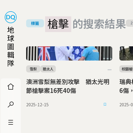
槍擊
的搜索結果
標籤
2
地
球
圖
輯
隊
雪梨
猶太人
校園槍
澳洲雪梨無差別攻擊 猶太光明
瑞典
節槍擊案16死40傷
6傷
2025-12-15
2025-0