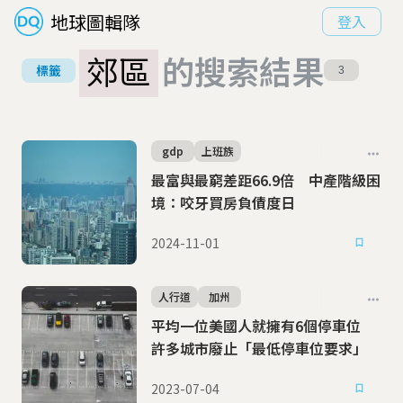
地球圖輯隊
登入
郊區
的搜索結果
標籤
3
gdp
上班族
最富與最窮差距66.9倍 中產階級困
境：咬牙買房負債度日
2024-11-01
人行道
加州
平均一位美國人就擁有6個停車位
許多城市廢止「最低停車位要求」
2023-07-04