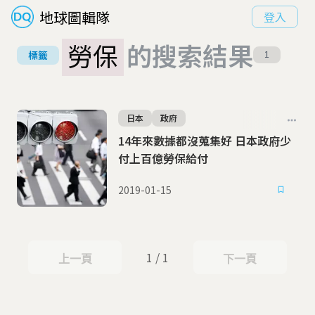
地球圖輯隊
登入
勞保
的搜索結果
標籤
1
日本
政府
14年來數據都沒蒐集好 日本政府少
付上百億勞保給付
2019-01-15
1 / 1
上一頁
下一頁
上一頁
下一頁