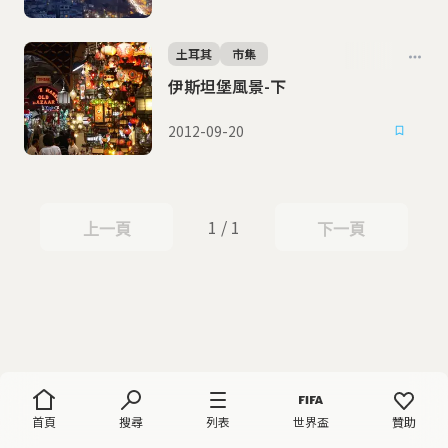
土耳其
市集
伊斯坦堡風景-下
2012-09-20
1 / 1
上一頁
下一頁
上一頁
下一頁
首頁
搜尋
列表
世界盃
贊助