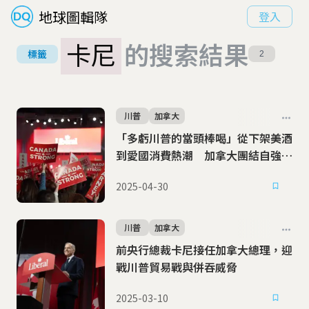
地球圖輯隊
登入
卡尼
的搜索結果
標籤
2
川普
加拿大
「多虧川普的當頭棒喝」從下架美酒
到愛國消費熱潮 加拿大團結自強，
重塑美加關係
2025-04-30
川普
加拿大
前央行總裁卡尼接任加拿大總理，迎
戰川普貿易戰與併吞威脅
2025-03-10