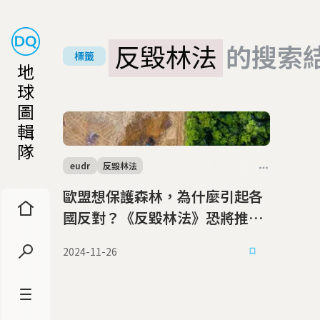
反毀林法
的搜索
標籤
地
球
圖
輯
隊
eudr
反毀林法
歐盟想保護森林，為什麼引起各
國反對？《反毀林法》恐將推遲
一年上路
2024-11-26