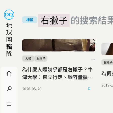
右撇子
的搜索結
標籤
地
球
圖
輯
隊
人類
右撇子
右撇子
為什麼人類幾乎都是右撇子？牛
為何
津大學：直立行走、腦容量擴張
成演化關鍵
2019-1
2026-05-20