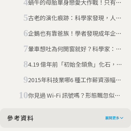
蝸牛的母胎單身戀愛大作戰！只有四
鍵
萬分之一的機會，紐西蘭插畫家為
古老的演化痕跡：科學家發現，人類
「左旋蝸牛」Ned徵婚
胚胎有蜥蜴般的手部肌肉
企鵝也有靠爸族！學者發現成年企鵝
會跟著父母要食物
暈車想吐為何開窗就好？科學家：可
能與核心體溫下降有關
4.19 億年前「初始全頜魚」化石，揭
演化消失環節
2015年科技業哪6 種工作薪資漲幅最
高，行動、資安及大數據職缺稱霸
你見過 Wi-Fi 訊號嗎？形態飄忽似鬼
魅
參考資料
展開更多