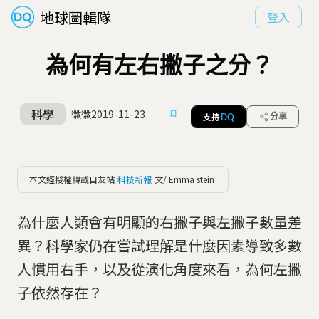
地球圖輯隊
登入
為何有左右撇子之分？
科學
徽徽
2019-11-23
支持
分享
DQ
本文經授權轉載自友站
科技新報
文/ Emma stein
為什麼人類會有明顯的右撇子與左撇子數量差
異？科學家仍在嘗試理解是什麼因素導致多數
人慣用右手，以及從演化角度來看，為何左撇
子依然存在？