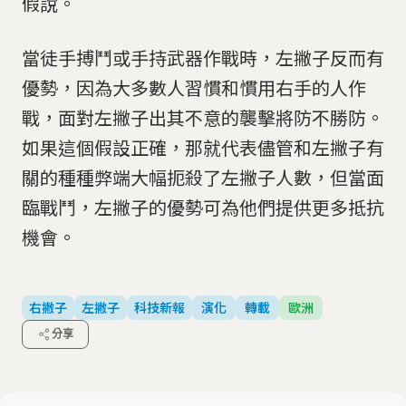
假說。
當徒手搏鬥或手持武器作戰時，左撇子反而有
優勢，因為大多數人習慣和慣用右手的人作
戰，面對左撇子出其不意的襲擊將防不勝防。
如果這個假設正確，那就代表儘管和左撇子有
關的種種弊端大幅扼殺了左撇子人數，但當面
臨戰鬥，左撇子的優勢可為他們提供更多抵抗
機會。
右撇子
左撇子
科技新報
演化
轉載
歐洲
分享