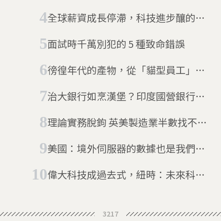
全球薪資成長停滯，科技進步釀的
禍？
面試時千萬別犯的 5 種致命錯誤
徬徨年代的產物，從「貓型員工」到
「貓族世代」
治大銀行如烹漢堡？印度國營銀行總
裁時薪等同美國速食店員工
理論實務脫鉤 英美製造業半數找不到
技術人才
美國：境外伺服器的數據也是我們
的！
偉大科技成過去式，紐時：未來科技
只是富人玩意
3217