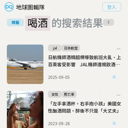
地球圖輯隊
登入
喝酒
的搜索結果
標籤
3
jal
日本航空
日航機師酒精超標導致航班大亂、上
百乘客受影響 JAL機師違規飲酒醜
聞不斷
2025-09-05
女性
死亡率
「左手拿酒杯，右手抱小孩」美國女
性酗酒問題，醉後不只是「大丈夫」
2023-09-28