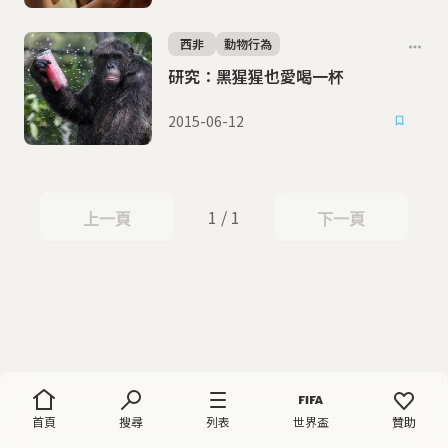
西非
動物行為
研究：黑猩猩也愛喝一杯
2015-06-12
1 / 1
上一頁
下一頁
上一頁
下一頁
首頁
搜尋
列表
世界盃
贊助