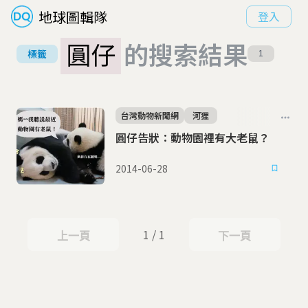
地球圖輯隊
登入
圓仔
的搜索結果
標籤
1
台灣動物新聞網
河狸
圓仔告狀：動物園裡有大老鼠？
2014-06-28
1 / 1
上一頁
下一頁
上一頁
下一頁