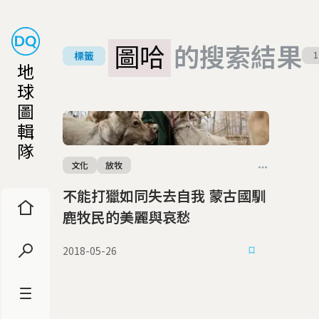
圖哈
的搜索結果
標籤
1
地
球
圖
輯
隊
文化
放牧
不能打獵如同失去自我 蒙古國馴
鹿牧民的美麗與哀愁
2018-05-26