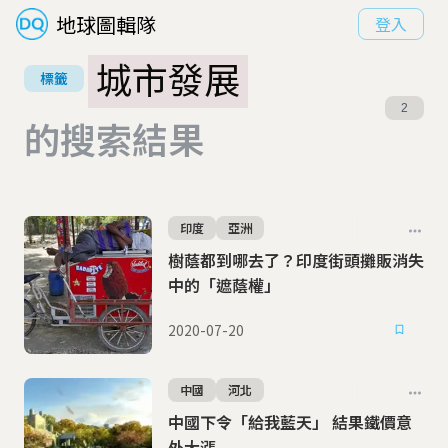
地球圖輯隊
登入
城市發展
標籤
2
的搜索結果
印度
亞洲
樹蔭都到哪去了？印度街頭攤販消失
中的「遮蔭權」
2020-07-20
中國
河北
中國下令「給我藍天」 結果鐵價意
外大漲