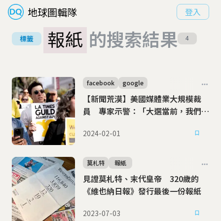
地球圖輯隊
登入
報紙
的搜索結果
標籤
4
facebook
google
【新聞荒漠】美國媒體業大規模裁
員 專家示警：「大選當前，我們比
以往更需要好新聞」
2024-02-01
莫札特
報紙
見證莫札特、末代皇帝 320歲的
《維也納日報》發行最後一份報紙
2023-07-03