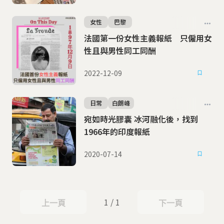
女性
巴黎
法國第一份女性主義報紙 只僱用女
性且與男性同工同酬
2022-12-09
日常
白朗峰
宛如時光膠囊 冰河融化後，找到
1966年的印度報紙
2020-07-14
1 / 1
上一頁
下一頁
上一頁
下一頁