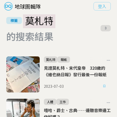
地球圖輯隊
登入
莫札特
標籤
3
的搜索結果
莫札特
報紙
見證莫札特、末代皇帝 320歲的
《維也納日報》發行最後一份報紙
2023-07-03
人體
工作
嘻哈、爵士、古典……邊聽音樂邊工
作好嗎？