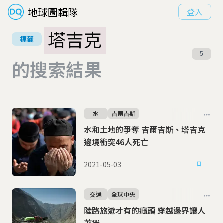
地球圖輯隊
登入
塔吉克
標籤
5
的搜索結果
水
吉爾吉斯
水和土地的爭奪 吉爾吉斯、塔吉克
邊境衝突46人死亡
2021-05-03
交通
全球中央
陸路旅遊才有的癮頭 穿越邊界讓人
著迷