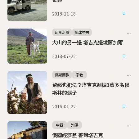
2018-11-18
瓦罕走廊
全球中央
大山的另一邊 塔吉克邊境蘭加爾
2018-07-22
伊斯蘭教
宗教
留鬍也犯法？塔吉克刮掉1萬多名穆
斯林的鬍子
2016-01-22
中亞
外匯
俄國經濟差 害到塔吉克