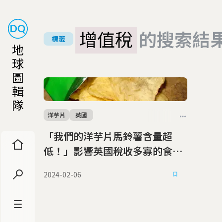
增值稅
的搜索結
標籤
地
球
圖
輯
隊
洋芋片
英國
「我們的洋芋片馬鈴薯含量超
低！」影響英國稅收多寡的食物
之戰
2024-02-06