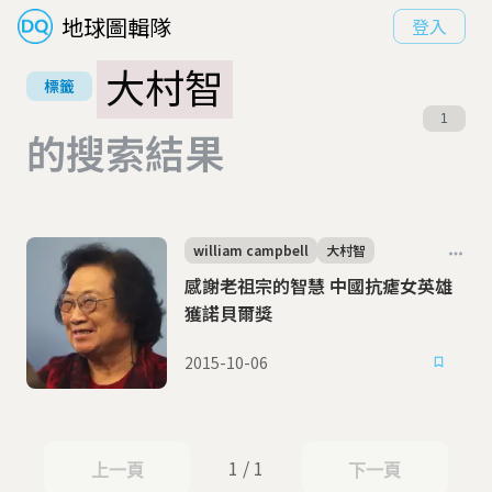
地球圖輯隊
登入
大村智
標籤
1
的搜索結果
william campbell
大村智
感謝老祖宗的智慧 中國抗瘧女英雄
獲諾貝爾獎
2015-10-06
1 / 1
上一頁
下一頁
上一頁
下一頁