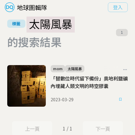
地球圖輯隊
登入
太陽風暴
標籤
1
的搜索結果
mom
太陽風暴
「替數位時代留下備份」奧地利鹽礦
內埋藏人類文明的時空膠囊
2023-03-29
1 / 1
上一頁
下一頁
上一頁
下一頁