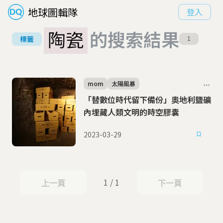
地球圖輯隊
登入
陶瓷
的搜索結果
標籤
1
mom
太陽風暴
「替數位時代留下備份」奧地利鹽礦
內埋藏人類文明的時空膠囊
2023-03-29
1 / 1
上一頁
下一頁
上一頁
下一頁