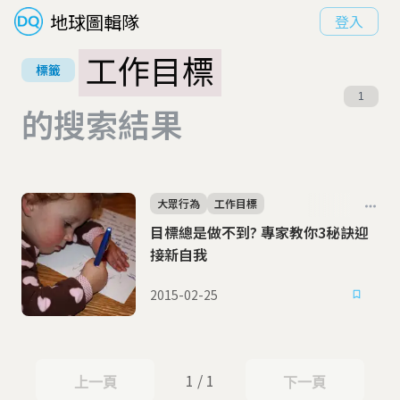
地球圖輯隊
登入
工作目標
標籤
1
的搜索結果
大眾行為
工作目標
目標總是做不到? 專家教你3秘訣迎
接新自我
2015-02-25
1 / 1
上一頁
下一頁
上一頁
下一頁