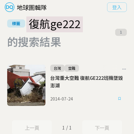
地球圖輯隊
登入
復航ge222
標籤
1
的搜索結果
台灣
空難
台灣重大空難 復航GE222班機墜毀
澎湖
2014-07-24
1 / 1
上一頁
下一頁
上一頁
下一頁