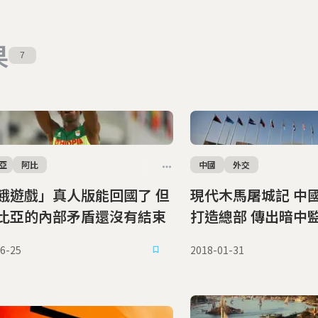
果
7
亞
阿比
中國
外交
餓遊戲」真人版能回國了 但
現代木馬屠城記 中國幫非洲聯盟
比亞的內部矛盾還沒有結束
打造總部 傳出暗
6-25
2018-01-31