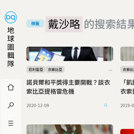
戴沙略
的搜索結
標籤
地
球
圖
輯
隊
厄利垂亞
衣索比亞
衣索比
諾貝爾和平獎得主要開戰？談衣
「飢
索比亞提格雷危機
衣索
2020-12-09
2019-0