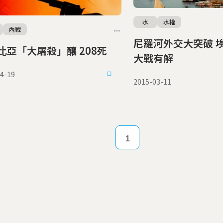
水
水權
內戰
尼羅河外交大突破 埃及衣國搶水
比亞「大屠殺」釀 208死
大戰有解
4-19
2015-03-11
1