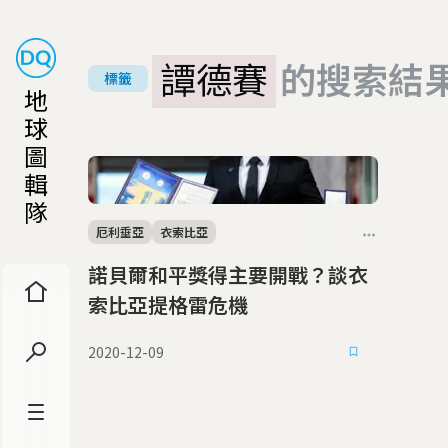
譚德賽
的搜索結
標籤
地
球
圖
輯
隊
厄利垂亞
衣索比亞
諾貝爾和平獎得主要開戰？談衣
索比亞提格雷危機
2020-12-09