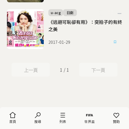
u-acg
日劇
《逃避可恥卻有用》：突拍子的有終
之美
2017-01-29
1 / 1
上一頁
下一頁
上一頁
下一頁
首頁
搜尋
列表
世界盃
贊助