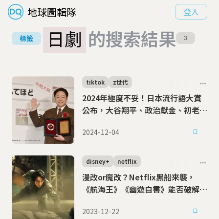
地球圖輯隊
登入
日劇
的搜索結果
標籤
3
tiktok
z世代
2024年極度不妥！日本流行語大賞
公布，大谷翔平、政治獻金、初老話
題全入榜
2024-12-04
disney+
netflix
漫改or魔改？Netflix黑船來襲，
《航海王》《幽遊白書》能否破解
「慘遭真人化」魔咒？
2023-12-22