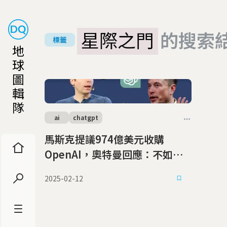
星際之門
的搜索
標籤
地
球
圖
輯
隊
ai
chatgpt
馬斯克提議974億美元收購
OpenAI，奧特曼回應：不如你
把推特賣給我？
2025-02-12