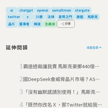
ai
chatgpt
openai
samaltman
stargate
twitter
x
川普
法律
星際之門
美國
馬斯克
晶片
董事會
輝達
北美洲
分享
延伸閱讀
收起全部
霸道總裁讓我賣 馬斯克豪擲440億美
元收購Twitter
國DeepSeek會威脅晶片市場？ASML
執行長：「別怕，低成本AI帶來的是
「沒有幽默感請別使用！」馬斯克推
轉機」
出聰明、叛逆的人工智慧「Grok」
「既然你改名Ｘ，那Twitter就給我