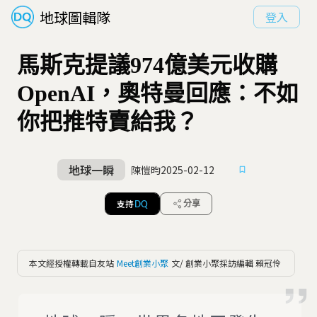
地球圖輯隊
登入
馬斯克提議974億美元收購
OpenAI，奧特曼回應：不如
你把推特賣給我？
地球一瞬
陳愷昀
2025-02-12
支持
分享
DQ
本文經授權轉載自友站
Meet創業小聚
文/ 創業小聚採訪編輯 賴冠伶