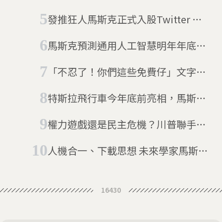
吧？」美國新創掀起商標權爭奪戰
發推狂人馬斯克正式入股Twitter 新
馬斯克：藍鳥還活著！
股東將帶來什麼樣的新氣象？
馬斯克預測通用人工智慧明年年底將
問世 圖靈獎得主楊立昆：差得遠
「不忍了！你們這些免費仔」文字工
呢！
作者集體聯署向生成式AI討版權
特斯拉飛行車今年底前亮相，馬斯克
預告：「將比所有007電影還瘋狂」
權力遊戲還是民主危機？川普聯手馬
斯克改革華府，大刀闊斧砍預算裁員
人機合一、下載思想 未來學家馬斯克
成立新公司Neuralink
16430