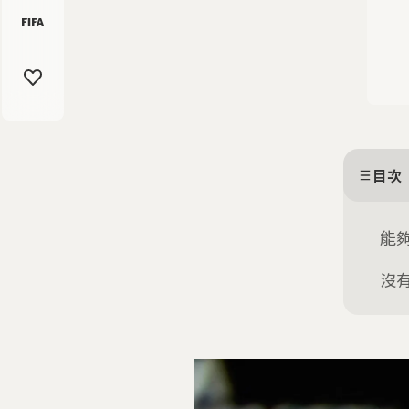
目次
能
沒