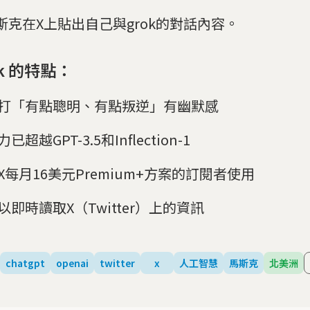
斯克在X上貼出自己與grok的對話內容。
ok 的特點：
打「有點聰明、有點叛逆」有幽默感
已超越GPT-3.5和Inflection-1
X每月16美元Premium+方案的訂閱者使用
以即時讀取X（Twitter）上的資訊
chatgpt
openai
twitter
x
人工智慧
馬斯克
北美洲