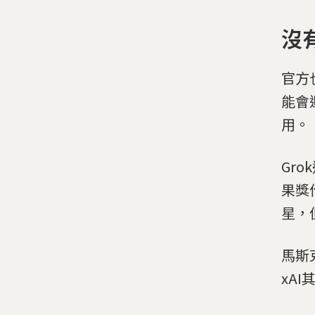
沒
官方
能會
用。
Gro
果獎
星，
馬斯
xA