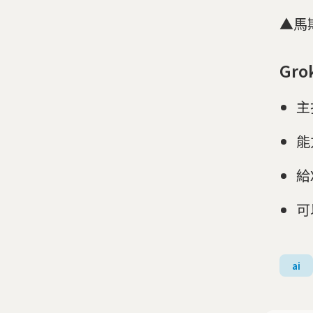
▲馬
Gr
主
能力
給
可
ai