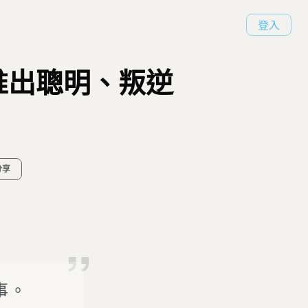
登入
推出聰明、叛逆
分享
事。