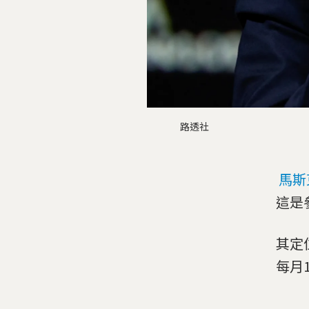
路透社
馬斯
這是
其定
每月