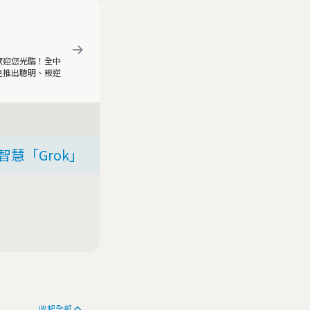
歡迎您光臨！全中
克推出聰明、叛逆
慧「Grok」
收起全部