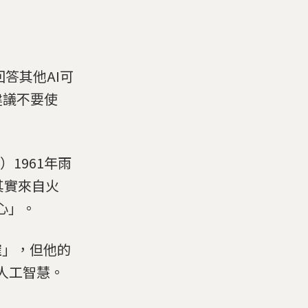
答其他AI可
建議不要使
n）1961年雨
其實來自火
心」。
確」，但他的
人工智慧。