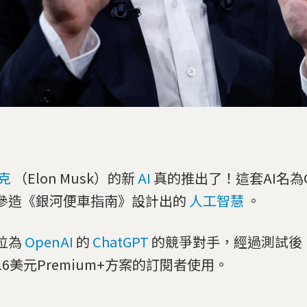
克
（Elon Musk）的新
AI
真的推出了！這套AI名為G
參造《銀河便車指南》設計出的
人工智慧
。
位為
OpenAI
的
ChatGPT
的競爭對手，經過測試後
16美元Premium+方案的訂閱者使用。