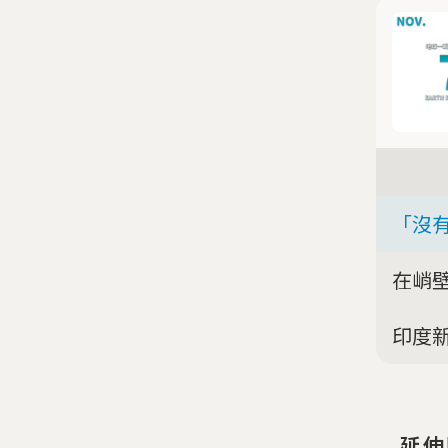
「沒
在峭
印度
延伸