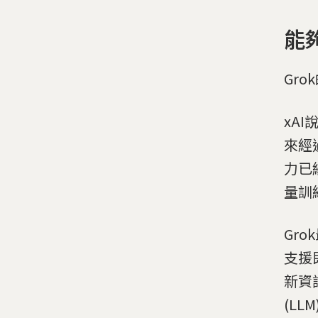
能
Gr
xA
來經
力已經
量訓
Gr
支援
新資
(L