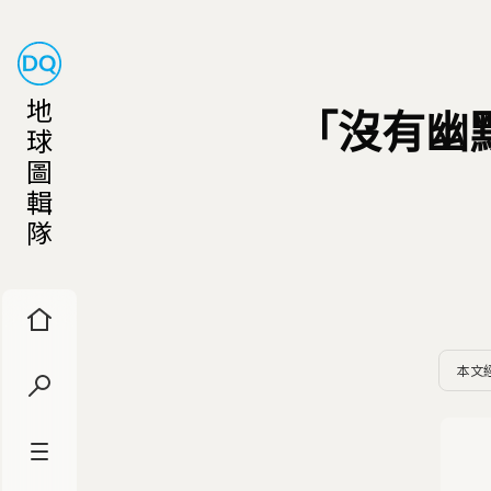
地
「沒有幽
球
圖
輯
隊
本文